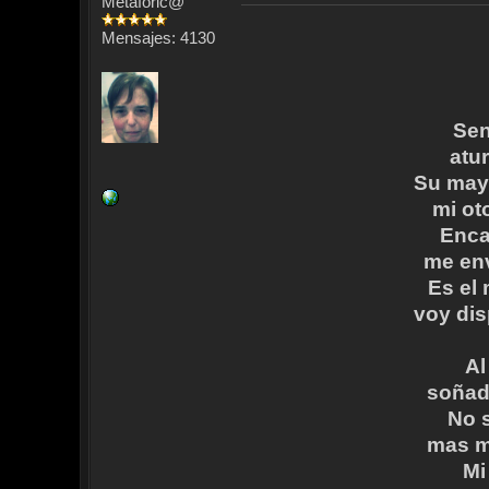
Metafóric@
Mensajes: 4130
Sen
atu
Su may
mi ot
Enca
me env
Es el
voy dis
Al
soñad
No 
mas me
Mi