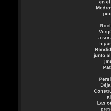
en el
Medros
par
Rocí
Vergü
a sus
hipé
Rendid
junto a
¡In
Pat
Persi
Déja
Constru
a
Las o
pres