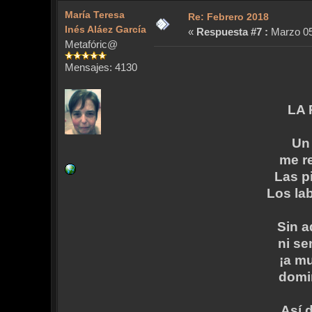
María Teresa
Re: Febrero 2018
Inés Aláez García
«
Respuesta #7 :
Marzo 05,
Metafóric@
Mensajes: 4130
LA 
Un 
me re
Las p
Los lab
Sin a
ni se
¡a mu
domi
Así 