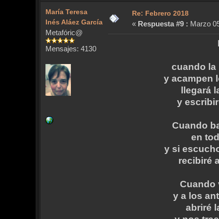
María Teresa
Re: Febrero 2018
Inés Aláez García
«
Respuesta #9 :
Marzo 05,
Metafóric@
Mensajes: 4130
cuando la l
y acampen l
llegará 
y escribi
Cuando bañ
en tod
y si escucho
recibiré 
Cuando v
y a los a
abriré 