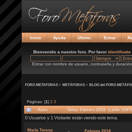
Inicio
Ayuda
Último:
Entrar
Re
Bienvenido a nuestro foro. Por favor
identificate
Entrar con nombre de usuario, contraseña y duración 
FORO METAFORAS
>
METÁFORAS
>
BLOG del FORO METÁF
Páginas: [
1
]
2
3
Autor
Tema: Febrero 2018 (Leído 20975
0 Usuarios y 1 Visitante están viendo este tema.
María Teresa
Febrero 2018