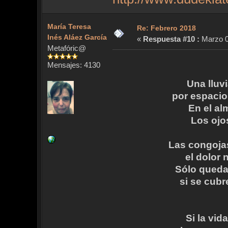
María Teresa
Re: Febrero 2018
Inés Aláez García
«
Respuesta #10 :
Marzo 06
Metafóric@
Mensajes: 4130
Una lluv
por espacio
En el al
Los ojo
Las congojas
el dolor 
Sólo queda
si se cubr
Si la vi