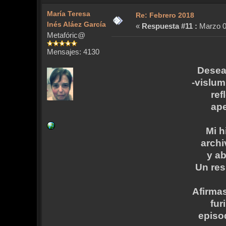
María Teresa
Re: Febrero 2018
Inés Aláez García
«
Respuesta #11 :
Marzo 07
Metafóric@
Mensajes: 4130
Desea
-vislum
ref
ape
Mi h
archi
y ab
Un res
Afirma
fur
episod