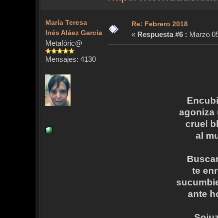
María Teresa
Re: Febrero 2018
Inés Aláez García
«
Respuesta #6 :
Marzo 05,
Metafóric@
Mensajes: 4130
Encubi
agoniza
cruel b
al m
Buscan
te en
sucumbie
ante 
Sojuz