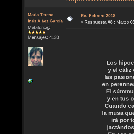
María Teresa
Re: Febrero 2018
Inés Aláez García
«
Respuesta #8 :
Marzo 05,
Metafóric@
Mensajes: 4130
Los hipoc
y el cáli
las pasion
en perennes
El súmmum 
y en tus 
Cuando cai
la musa qu
irá por 
jactándose