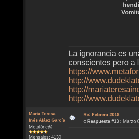
hendi
Vomit
La ignorancia es u
conscientes pero a 
https://www.metafo
http://www.dudekla
http://mariateresai
http://www.dudekla
María Teresa
Re: Febrero 2018
Inés Aláez García
«
Respuesta #13 :
Marzo 07
Metafóric@
Mensajes: 4130