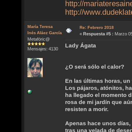
http://mariateresai
http://www.dudekla
María Teresa
Re: Febrero 2018
Inés Aláez García
«
Respuesta #5 :
Marzo 05,
Metafóric@
Lady Ágata
Mensajes: 4130
¿O será sólo el calor?
En las últimas horas, un 
Los pájaros, atónitos, ha
ha llegado el momento d
rosa de mi jardín que aú
resisten a morir.
Apenas hace unos días, 
tras una velada de desen