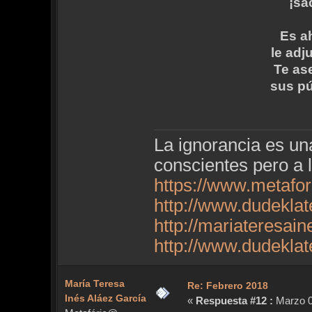
¡sa
Es a
le adj
Te as
sus pú
La ignorancia es u
conscientes pero a 
https://www.metafo
http://www.dudekla
http://mariateresai
http://www.dudekla
María Teresa
Re: Febrero 2018
Inés Aláez García
«
Respuesta #12 :
Marzo 07