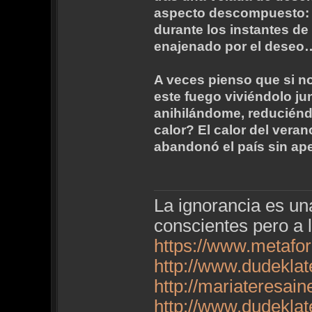
aspecto descompuesto: 
durante los instantes de 
enajenado por el deseo…
A veces pienso que si no
este fuego viviéndolo j
anihilándome, reduciénd
calor? El calor del vera
abandonó el país sin ap
La ignorancia es u
conscientes pero a 
https://www.metafo
http://www.dudekla
http://mariateresai
http://www.dudekla