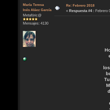
María Teresa
Re: Febrero 2018
Inés Aláez García
«
Respuesta #4 :
Febrero 0
Metafóric@
Mensajes: 4130
Ho
lo
b
Tu
M
d