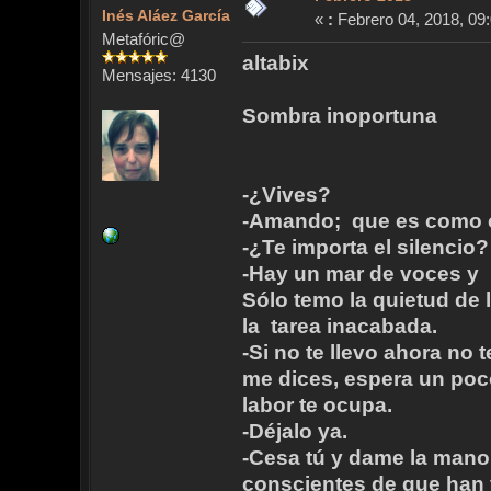
Inés Aláez García
«
:
Febrero 04, 2018, 09:
Metafóric@
altabix
Mensajes: 4130
Sombra inoportuna
-¿Vives?
-Amando; que es como c
-¿Te importa el silencio?
-Hay un mar de voces y
Sólo temo la quietud de l
la tarea inacabada.
-Si no te llevo ahora no
me dices, espera un poc
labor te ocupa.
-Déjalo ya.
-Cesa tú y dame la mano.
conscientes de que han 