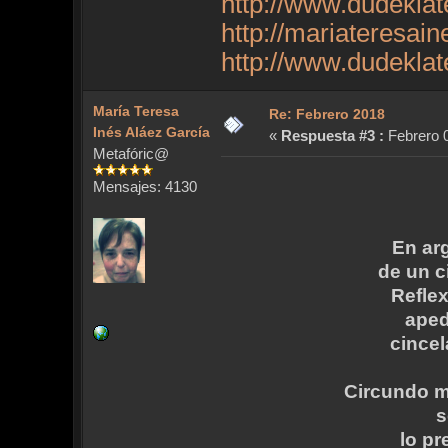
http://www.dudekla
http://mariateresai
http://www.dudekla
María Teresa
Re: Febrero 2018
Inés Aláez García
«
Respuesta #3 :
Febrero 0
Metafóric@
Mensajes: 4130
En arg
de un c
Refle
aped
cincel
Circundo m
s
lo p