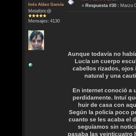
Inés Aláez García
«
Respuesta #30 :
Marzo 08
Metafóric@
Mensajes: 4130
Aunque todavía no había
Lucía un cuerpo escul
cabellos rizados, ojo
natural y una caut
En internet conoció a
perdidamente. Intuí q
huir de casa con aqu
Según la policía poco p
cuanto se les acaba el 
seguíamos sin notic
pasaba las veinticuatro