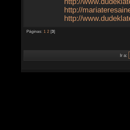
http://www.dudekla
http://mariateresai
http://www.dudekla
Páginas:
1
2
[
3
]
Ir a: