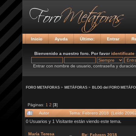
Inicio
Ayuda
Último:
Entrar
Re
Bienvenido a nuestro foro. Por favor
identificate
Entrar con nombre de usuario, contraseña y duración 
FORO METAFORAS
>
METÁFORAS
>
BLOG del FORO METÁF
Páginas:
1
2
[
3
]
Autor
Tema: Febrero 2018 (Leído 20962
0 Usuarios y 1 Visitante están viendo este tema.
María Teresa
Re: Febrero 2018