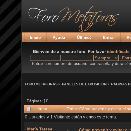
Inicio
Ayuda
Último:
Entrar
Re
Bienvenido a nuestro foro. Por favor
identificate
Entrar con nombre de usuario, contraseña y duración 
FORO METAFORAS
>
PANELES DE EXPOSICIÓN
>
PÁGINAS 
Páginas: [
1
]
Autor
Tema: Cómo prevenir y evitar el s
0 Usuarios y 1 Visitante están viendo este tema.
María Teresa
Cómo prevenir y evitar el 