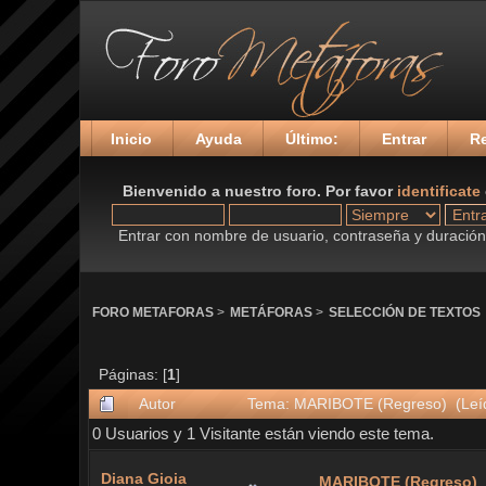
Inicio
Ayuda
Último:
Entrar
Re
Bienvenido a nuestro foro. Por favor
identificate
Entrar con nombre de usuario, contraseña y duración 
FORO METAFORAS
>
METÁFORAS
>
SELECCIÓN DE TEXTOS
Páginas: [
1
]
Autor
Tema: MARIBOTE (Regreso) (Leíd
0 Usuarios y 1 Visitante están viendo este tema.
Diana Gioia
MARIBOTE (Regreso)