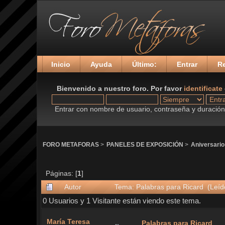
Inicio
Ayuda
Último:
Entrar
Re
Bienvenido a nuestro foro. Por favor
identificate
Entrar con nombre de usuario, contraseña y duración 
FORO METAFORAS
>
PANELES DE EXPOSICIÓN
>
Aniversario
Páginas: [
1
]
Autor
Tema: Palabras para Ricard (Leíd
0 Usuarios y 1 Visitante están viendo este tema.
María Teresa
Palabras para Ricard