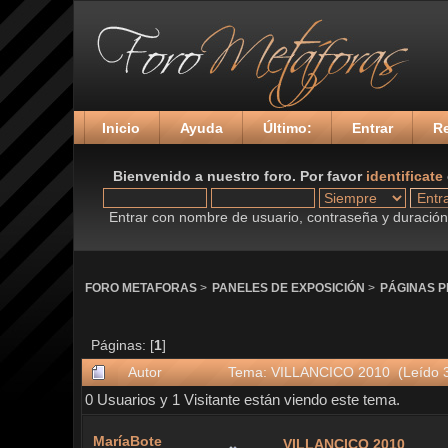
Inicio
Ayuda
Último:
Entrar
Re
Bienvenido a nuestro foro. Por favor
identificate
Entrar con nombre de usuario, contraseña y duración 
FORO METAFORAS
>
PANELES DE EXPOSICIÓN
>
PÁGINAS 
Páginas: [
1
]
Autor
Tema: VILLANCICO 2010 (Leído 3
0 Usuarios y 1 Visitante están viendo este tema.
MaríaBote
VILLANCICO 2010