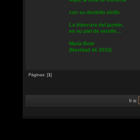
con su destello sinfín.
La blancura del jazmín,
en su piel de serafín…
María Bote
(Navidad de 2010)
Páginas: [
1
]
Ir a: