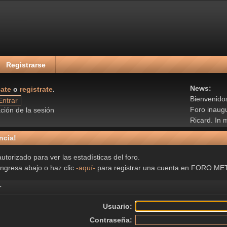
Registrarse
News:
cate
o
registrate
.
Bienvenid
Foro inaug
ión de la sesión
Ricard. In
ncia!
utorizado para ver las estadísticas del foro.
ingresa abajo o haz clic
-aquí-
para registrar una cuenta en FORO M
r
Usuario:
Contraseña: